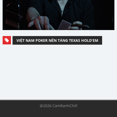
VIỆT NAM POKER NỀN TẢNG TEXAS HOLD'EM
@2026 CamRanhChill