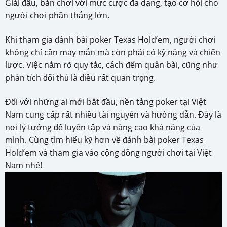
Giải đấu, bàn chơi với mức cược đa dạng, tạo cơ hội cho
người chơi phần thắng lớn.
Khi tham gia đánh bài poker Texas Hold’em, người chơi
không chỉ cần may mắn mà còn phải có kỹ năng và chiến
lược. Việc nắm rõ quy tắc, cách đếm quân bài, cũng như
phân tích đối thủ là điều rất quan trọng.
Đối với những ai mới bắt đầu, nền tảng poker tại Việt
Nam cung cấp rất nhiều tài nguyên và hướng dẫn. Đây là
nơi lý tưởng để luyện tập và nâng cao khả năng của
mình. Cùng tìm hiểu kỹ hơn về đánh bài poker Texas
Hold’em và tham gia vào cộng đồng người chơi tại Việt
Nam nhé!