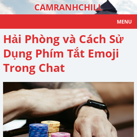
CAMRANHCHILL
MENU
Hải Phòng và Cách Sử
Dụng Phím Tắt Emoji
Trong Chat