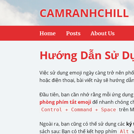
CAMRANHCHILL
Home
Posts
About Us
Hướng Dẫn Sử Dụ
Việc sử dụng emoji ngày càng trở nên phổ
hoặc điện thoại, bài viết này sẽ hướng dẫ
Đầu tiên, bạn cần nhớ rằng mỗi ứng dụng
phòng phím tắt emoji
để nhanh chóng chè
trên M
Control + Command + Space
Ngoài ra, bạn cũng có thể sử dụng các
ký 
sách sau: Bạn có thể kết hợp phím
v
Alt