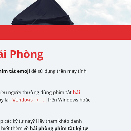
ải Phòng
hím tắt emoji
để sử dụng trên máy tính
nhiều người thường dùng phím tắt
hải
y là:
trên Windows hoặc
Windows + .
ập các ký tự này? Hãy tham khảo danh
n biết thêm về
hải phòng phím tắt ký tự